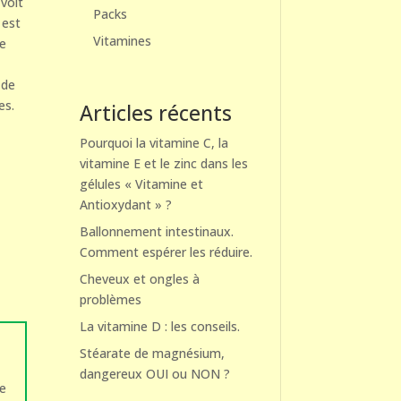
voit
Packs
 est
Vitamines
ne
 de
es.
Articles récents
Pourquoi la vitamine C, la
vitamine E et le zinc dans les
gélules « Vitamine et
Antioxydant » ?
Ballonnement intestinaux.
Comment espérer les réduire.
Cheveux et ongles à
problèmes
La vitamine D : les conseils.
Stéarate de magnésium,
dangereux OUI ou NON ?
le