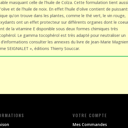
ble masquant celle de l’huile de Colza. Cette formulation tient auss
live et de l’huile de noix. En effet l’huile d’olive contient de puissant
que qu’on trouve dans les plantes, comme le thé vert, le vin rouge,
tioxydants ont un effet protecteur sur différents organes dont le coeur
tient de la vitamine E disponible sous deux formes chimiques très
ocophérol. Le gamma tocophérol est très adapté pour neutraliser un
s d’informations consulter les annexes du livre de Jean-Marie Magnie
gime SEIGNALET », éditions Thierry Souccar.
ORMATIONS
VOTRE COMPTE
aison
Mes Commandes