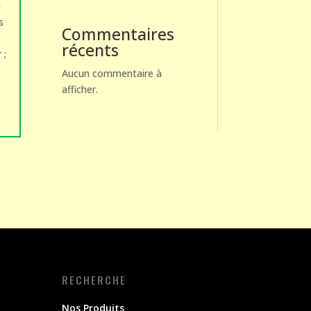
i
s
Commentaires
récents
 ;
Aucun commentaire à
afficher.
n
RECHERCHE
Nos Produits