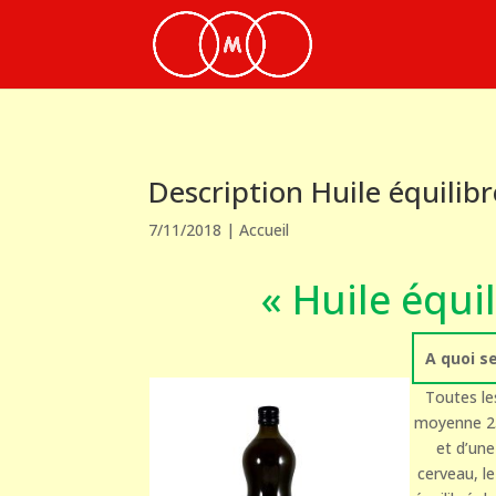
Description Huile équilib
7/11/2018
|
Accueil
« Huile équi
A quoi s
Toutes le
moyenne 25
et d’une
cerveau, le