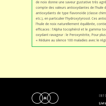
de noix donne une saveur gustative très agréa
compte des valeurs antioxydantes de l’huile d’o
antioxydants de type flavonoïde (classe chimi
etc.), en particulier l’hydroxytyrosol. Ces an
l’huile de noix naturellement équilibrée, con
efficaces : l’Alpha tocophérol et le gamma t
oxydant ravageur : le Peroxynitrite, Pour plu
« Réduire au silence 100 maladies avec le ré
INF
Livr