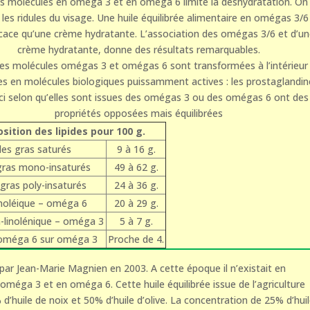
es molécules en oméga 3 et en oméga 6 limite la déshydratation. On 
 les ridules du visage. Une huile équilibrée alimentaire en omégas 3/6
icace qu’une crème hydratante. L’association des omégas 3/6 et d’u
crème hydratante, donne des résultats remarquables.
ces molécules omégas 3 et omégas 6 sont transformées à l’intérieur
les en molécules biologiques puissamment actives : les prostaglandin
-ci selon qu’elles sont issues des omégas 3 ou des omégas 6 ont des
propriétés opposées mais équilibrées
ition des lipides pour 100 g.
des gras saturés
9 à 16 g.
gras mono-insaturés
49 à 62 g.
gras poly-insaturés
24 à 36 g.
inoléique – oméga 6
20 à 29 g.
-linolénique – oméga 3
5 à 7 g.
oméga 6 sur oméga 3
Proche de 4.
par Jean-Marie Magnien en 2003. A cette époque il n’existait en
oméga 3 et en oméga 6. Cette huile équilibrée issue de l’agriculture
d’huile de noix et 50% d’huile d’olive. La concentration de 25% d’hui