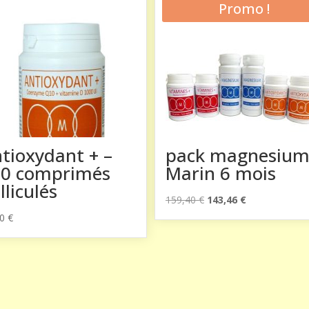
Promo !
tioxydant + –
pack magnesiu
80 comprimés
Marin 6 mois
lliculés
Le
Le
159,40
€
143,46
€
prix
prix
90
€
initial
actuel
était :
est :
159,40 €.
143,46 €.