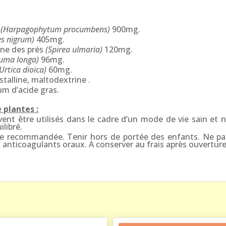
n
(Harpagophytum procumbens)
900mg.
es nigrum)
405mg.
eine des prés
(Spirea ulmaria)
120mg.
cuma longa)
96mg.
(Urtica dioica)
60mg.
stalline, maltodextrine .
m d’acide gras.
plantes :
nt être utilisés dans le cadre d’un mode de vie sain et n
ilibré.
re recommandée. Tenir hors de portée des enfants. Ne pa
s anticoagulants oraux. A conserver au frais après ouverture