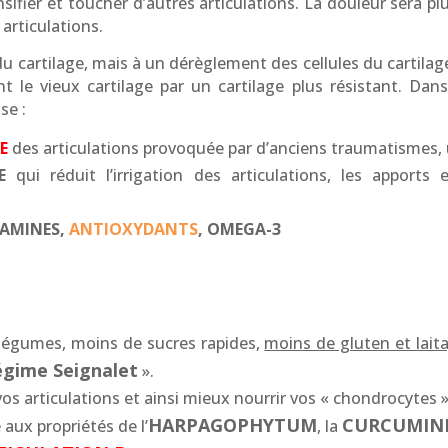
sifier et toucher d’autres articulations. La douleur sera p
articulations.
du cartilage, mais à un dérèglement des cellules du cartilag
 le vieux cartilage par un cartilage plus résistant. Dans
se :
E
des articulations provoquée par d’anciens traumatismes, u
E
qui réduit l’irrigation des articulations, les apports
TAMINES,
ANTIOXYDANTS
, OMEGA-3
t légumes, moins de sucres rapides,
moins de gluten et lait
régime Seignalet
».
os articulations et ainsi mieux nourrir vos « chondrocytes »
HARPAGOPHYTUM
CURCUMIN
aux propriétés de l’
, la