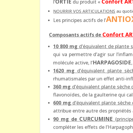
ORTIE
Confort
AR
l’
du produit «
NOURRIR VOS ARTICULATIONS
au quoti
ANTI
Les principes actifs de l’
Confort
AR
Composants actifs de
10 800 mg
d’équivalent de plante 
qui va permettre d’agir sur l’infl
HARPAGOSIDE
molécule active, l’
1620 mg
d’équivalent plante sèc
rhumatismales par un effet anti-in
360 mg
d’équivalent plante sèche 
flavonoïdes, de la gaulterine qui c
600 mg
d’équivalent plante sèche 
attribue entre autre des propriétés
CURCUMINE
90 mg de
(princip
compléter les effets de l’Harpagop