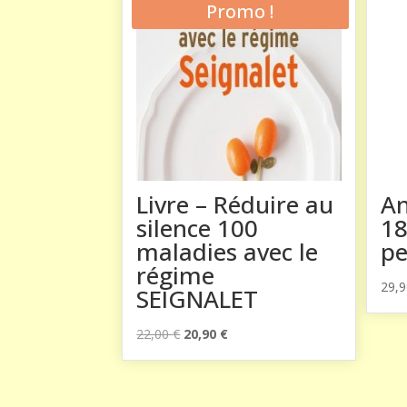
Promo !
Livre – Réduire au
An
silence 100
1
maladies avec le
pe
régime
29,
SEIGNALET
Le
Le
22,00
€
20,90
€
prix
prix
initial
actuel
était :
est :