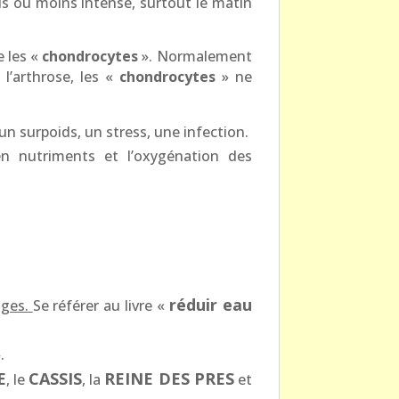
lus ou moins intense, surtout le matin
e les «
chondrocytes
». Normalement
 l’arthrose, les «
chondrocytes
» ne
n surpoids, un stress, une infection.
 en nutriments et l’oxygénation des
réduir eau
ages.
Se référer au livre «
.
E
CASSIS
REINE DES PRES
, le
, la
et