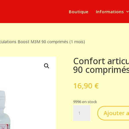
Boutique
Informations
iculations Boost M3M 90 comprimés (1 mois)
Confort arti
90 comprimés
16,90
€
9996 en stock
quantité
Ajouter 
de
Confort
articulations