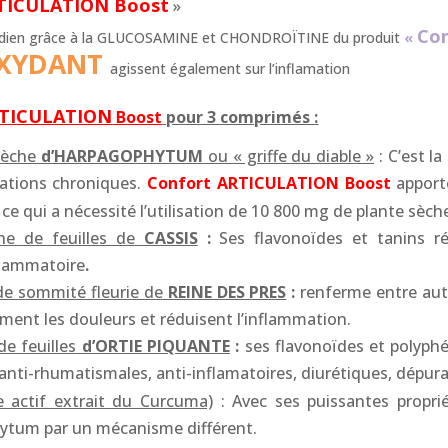
TICULATION Boost
»
Co
dien grâce à la GLUCOSAMINE et CHONDROÏTINE du produit
«
OXYDANT
agissent également sur l’inflamation
TICULATION
Boost
pour 3 comprimés :
sèche
d’HARPAGOPHYTUM
ou « griffe du diable »
: C’est l
amations chroniques.
Confort ARTICULATION Boost
apport
, ce qui a nécessité l’utilisation de 10 800 mg de plante sèch
he de feuilles de
CASSIS
:
Ses flavonoïdes et tanins ré
flammatoire
.
de sommité fleurie de
REINE DES PRES
:
renferme entre autre
alment les douleurs et réduisent l’inflammation.
de feuilles
d’ORTIE PIQUANTE
:
ses flavonoïdes et polyphé
 anti-rhumatismales, anti-inflamatoires, diurétiques, dépura
e actif extrait du Curcuma)
: Avec ses puissantes proprié
hytum par un mécanisme différent.